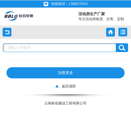
热线电话：13888276431
活动房生产厂家
专注活动房租赁、出售、定制
加载更多
返回顶部
云南标佰建设工程有限公司