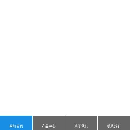
网站首页
产品中心
关于我们
联系我们